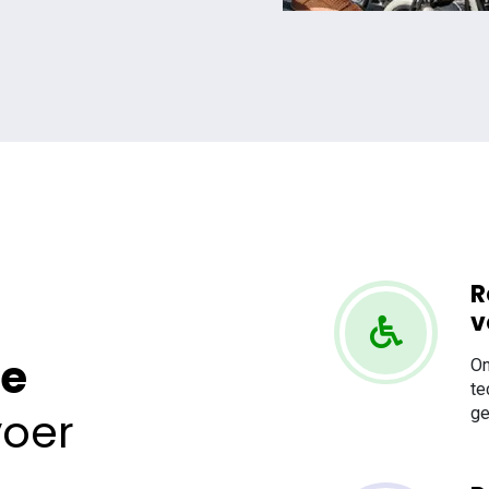
R
v
ze
On
te
voer
ge