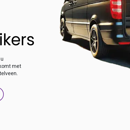
ikers
 u
nkomt met
telveen.